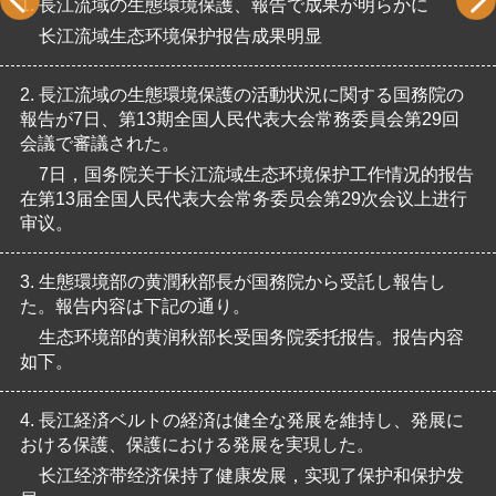
1.
長江流域の生態環境保護、報告で成果が明らかに
长江流域生态环境保护报告成果明显
2.
長江流域の生態環境保護の活動状況に関する国務院の
報告が7日、第13期全国人民代表大会常務委員会第29回
会議で審議された。
7日，国务院关于长江流域生态环境保护工作情况的报告
在第13届全国人民代表大会常务委员会第29次会议上进行
审议。
3.
生態環境部の黄潤秋部長が国務院から受託し報告し
た。報告内容は下記の通り。
生态环境部的黄润秋部长受国务院委托报告。报告内容
如下。
4.
長江経済ベルトの経済は健全な発展を維持し、発展に
おける保護、保護における発展を実現した。
长江经济带经济保持了健康发展，实现了保护和保护发