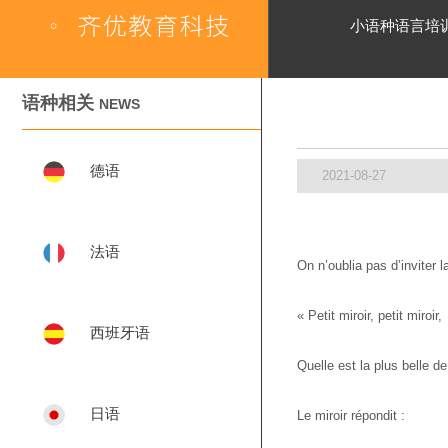
小语种语言培
语种相关
NEWS
德语
2021-08-27
法语
On n’oublia pas d’inviter l
« Petit miroir, petit miroir,

西班牙语
Quelle est la plus belle de
日语
Le miroir répondit :
