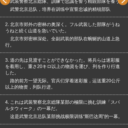
1.
武装警察北京総隊、訓練で忠誠を誓う精鋭部隊を養う
武警北京总队，培养在训练中宣誓忠诚的精锐部队
2.
北京市郊外の密林の奥深く。フル武装した部隊がうね
うねと続く山道を急いでいた。
北京市郊密林深处。全副武装的部队在蜿蜒的山道上急
行。
3.
道の先は見渡すことができなかった。将兵らは迷彩服
を着用し、重さ20キロ以上の物資を運び、列を作り行進
した。
路的前方一望无际。官兵们穿着迷彩服，运送重20公斤
以上的物资，列队行进。
4.
これは武装警察北京総隊某部の極限に挑む訓練「スパ
ルタウィーク」の一幕だ。
这是武警北京总队某部挑战极限训练“斯巴达周”的一幕。