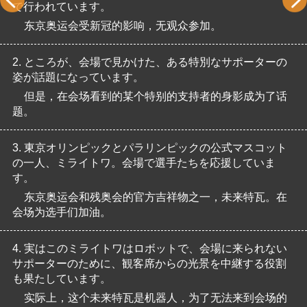
で行われています。
东京奥运会受新冠的影响，无观众参加。
2.
ところが、会場で見かけた、ある特別なサポーターの
姿が話題になっています。
但是，在会场看到的某个特别的支持者的身影成为了话
题。
3.
東京オリンピックとパラリンピックの公式マスコット
の一人、ミライトワ。会場で選手たちを応援していま
す。
东京奥运会和残奥会的官方吉祥物之一，未来特瓦。在
会场为选手们加油。
4.
実はこのミライトワはロボットで、会場に来られない
サポーターのために、観客席からの光景を中継する役割
も果たしています。
实际上，这个未来特瓦是机器人，为了无法来到会场的