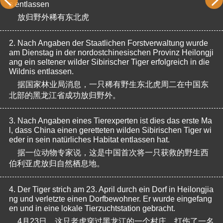
s entlassen
放归野外稀有东北虎
2.
Nach Angaben der Staatlichen Forstverwaltung wurde 
am Dienstag in der nordostchinesischen Provinz Heilongji
ang ein seltener wilder Sibirischer Tiger erfolgreich in die 
Wildnis entlassen.
据国家林业局消息，一只稀有野生东北虎周二在中国东
北部的黑龙江省成功放归野外。
3.
Nach Angaben eines Tierexperten ist dies das erste Ma
l, dass China einen geretteten wilden Sibirischen Tiger wi
eder in sein natürliches Habitat entlassen hat.
据一位动物专家说，这是中国首次将一只获救的野生西
伯利亚虎放归自然栖息地。
4.
Der Tiger strich am 23. April durch ein Dorf in Heilongjia
ng und verletzte einen Dorfbewohner. Er wurde eingefang
en und in eine lokale Tierzuchtstation gebracht.
4月23日，这只老虎穿过黑龙江的一个村庄，打伤了一名