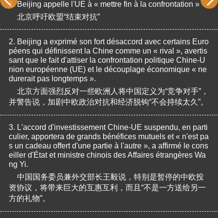
1.
Beijing appelle l'UE à « mettre fin à la confrontation »
北京呼吁欧盟“结束对抗”
2.
Beijing a exprimé son fort désaccord avec certains Euro
péens qui définissent la Chine comme un « rival », avertis
sant que le fait d'attiser la confrontation politique Chine-U
nion européenne (UE) et le découplage économique « ne 
durerait pas longtemps ».
北京方面强烈反对一些欧洲人将中国定义为“竞争对手”，
并警告说，加剧中欧政治对抗和经济脱钩“不会持续太久”。
3.
L'accord d'investissement Chine-UE suspendu, en parti
culier, apportera de grands bénéfices mutuels et « n'est pa
s un cadeau offert d'une partie à l'autre », a affirmé le cons
eiller d'État et ministre chinois des Affaires étrangères Wa
ng Yi.
中国国务委员兼外交部长王毅说，特别是暂停的中欧投
资协议，将带来巨大的互惠互利，而且“不是一方送给另一
方的礼物”。