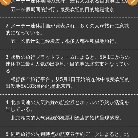
1.
メーデー連休期間の旅行、最も人気ある目的地は北京
五一长假期间的旅行，最受欢迎的目的地是北京
2.
メーデー連休計画が発表され、多くの人が旅行に意欲
的になっている。
五一长假计划已经发表，很多人都在积极地旅行。
3.
複数の旅行プラットフォームによると、5月1日からの
連休中に最も人気の出発地・目的地は北京市となってい
る。
根据多个旅行平台，从5月1日开始的连休中最受欢迎的
出发地&#183;目的地是北京市。
4.
北京関連の人気路線の航空券とホテルの予約が活況を
呈している。
北京相关的人气路线的机票和酒店的预约呈现盛况。
5.
同程旅行の先週時点の航空券予約データによると、北