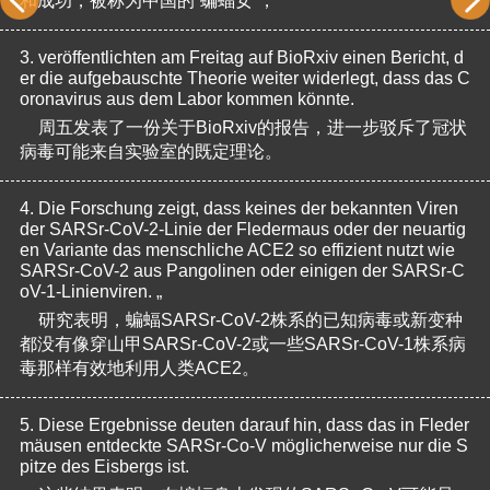
和成功，被称为中国的“蝙蝠女”，
3.
veröffentlichten am Freitag auf BioRxiv einen Bericht, d
er die aufgebauschte Theorie weiter widerlegt, dass das C
oronavirus aus dem Labor kommen könnte.
周五发表了一份关于BioRxiv的报告，进一步驳斥了冠状
病毒可能来自实验室的既定理论。
4.
Die Forschung zeigt, dass keines der bekannten Viren 
der SARSr-CoV-2-Linie der Fledermaus oder der neuartig
en Variante das menschliche ACE2 so effizient nutzt wie 
SARSr-CoV-2 aus Pangolinen oder einigen der SARSr-C
oV-1-Linienviren. „
研究表明，蝙蝠SARSr-CoV-2株系的已知病毒或新变种
都没有像穿山甲SARSr-CoV-2或一些SARSr-CoV-1株系病
毒那样有效地利用人类ACE2。
5.
Diese Ergebnisse deuten darauf hin, dass das in Fleder
mäusen entdeckte SARSr-Co-V möglicherweise nur die S
pitze des Eisbergs ist.