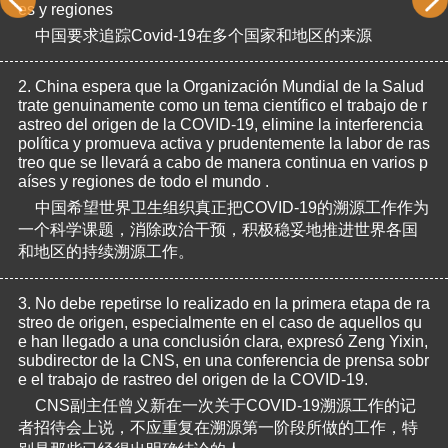
es y regiones
中国要求追踪Covid-19在多个国家和地区的来源
2.
China espera que la Organización Mundial de la Salud 
trate genuinamente como un tema científico el trabajo de r
astreo del origen de la COVID-19, elimine la interferencia 
política y promueva activa y prudentemente la labor de ras
treo que se llevará a cabo de manera continua en varios p
aíses y regiones de todo el mundo .
中国希望世界卫生组织真正把COVID-19的溯源工作作为
一个科学课题，消除政治干预，积极稳妥地推进世界各国
和地区的持续溯源工作。
3.
No debe repetirse lo realizado en la primera etapa de ra
streo de origen, especialmente en el caso de aquellos qu
e han llegado a una conclusión clara, expresó Zeng Yixin, 
subdirector de la CNS, en una conferencia de prensa sobr
e el trabajo de rastreo del origen de la COVID-19.
CNS副主任曾义新在一次关于COVID-19溯源工作的记
者招待会上说，不应重复在溯源第一阶段所做的工作，特