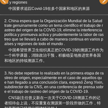
es y regiones
中国要求追踪Covid-19在多个国家和地区的来源
2.
China espera que la Organización Mundial de la Salud 
trate genuinamente como un tema científico el trabajo de r
astreo del origen de la COVID-19, elimine la interferencia 
política y promueva activa y prudentemente la labor de ras
treo que se llevará a cabo de manera continua en varios p
aíses y regiones de todo el mundo .
中国希望世界卫生组织真正把COVID-19的溯源工作作为
一个科学课题，消除政治干预，积极稳妥地推进世界各国
和地区的持续溯源工作。
3.
No debe repetirse lo realizado en la primera etapa de ra
streo de origen, especialmente en el caso de aquellos qu
e han llegado a una conclusión clara, expresó Zeng Yixin, 
subdirector de la CNS, en una conferencia de prensa sobr
e el trabajo de rastreo del origen de la COVID-19.
CNS副主任曾义新在一次关于COVID-19溯源工作的记
者招待会上说，不应重复在溯源第一阶段所做的工作，特