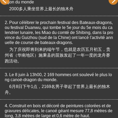
agon du monde
2000多人乘坐世界上最长的独木舟
2.
Pour célébrer le prochain festival des Bateaux-dragons, 
ou festival Duanwu, qui tombe le 5e jour du 5e mois du ca
lendrier lunaire, les Miao du comté de Shibing, dans la pro
vince du Guizhou (sud de la Chine) ont lancé l'activité ann
uelle de course de bateaux-dragons.
为了庆祝即将到来的端午节，也就是农历五月初五，贵
州省（华南地区）施秉县的苗族发起了一年一度的龙舟赛
跑活动。
3.
Le 8 juin à 13h00, 2 169 hommes ont soulevé le plus lo
ng canoë-dragon du monde.
6月8日下午1点，2169名男子举起了世界上最长的独木
舟。
4.
Construit en bois et décoré de peintures colorées et de 
gravures délicates, le canoé géant mesure 77,8 mètres de 
long, 3,8 mètres de large et 0,6 mètre de haut.