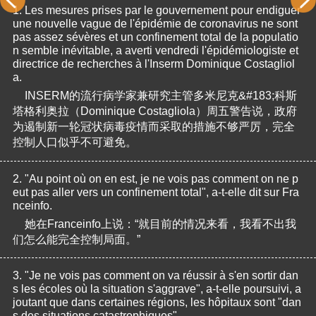
1.
Les mesures prises par le gouvernement pour endiguer 
une nouvelle vague de l'épidémie de coronavirus ne sont 
pas assez sévères et un confinement total de la populatio
n semble inévitable, a averti vendredi l'épidémiologiste et 
directrice de recherches à l'Inserm Dominique Costagliol
a.
INSERM的流行病学家兼研究主管多米尼克&#183;科斯
塔格利奥拉（Dominique Costagliola）周五警告说，政府
为遏制新一轮冠状病毒疫情而采取的措施不够严厉，完全
控制人口似乎不可避免。
2.
"Au point où on en est, je ne vois pas comment on ne p
eut pas aller vers un confinement total", a-t-elle dit sur Fra
nceinfo.
她在Franceinfo上说：“就目前的情况来看，我看不出我
们怎么能完全控制局面。”
3.
"Je ne vois pas comment on va réussir à s'en sortir dan
s les écoles où la situation s'aggrave", a-t-elle poursuivi, a
joutant que dans certaines régions, les hôpitaux sont "dan
s des situations catastrophiques".