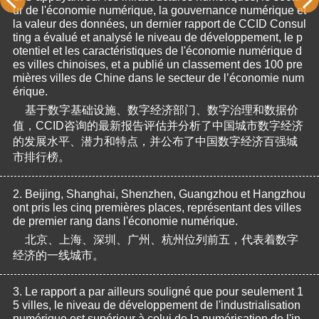
ur de l'économie numérique, la gouvernance numérique et 
la valeur des données, un dernier rapport de CCID Consul
ting a évalué et analysé le niveau de développement, le p
otentiel et les caractéristiques de l'économie numérique d
es villes chinoises, et a publié un classement des 100 pre
mières villes de Chine dans le secteur de l’économie num
érique.
基于数字基础设施、数字经济部门、数字治理和数据价
值，CCID咨询的最新报告评估并分析了中国城市数字经济
的发展水平、潜力和特点，并公布了中国数字经济百强城
市排行榜。
2.
Beijing, Shanghai, Shenzhen, Guangzhou et Hangzhou 
ont pris les cinq premières places, représentant des villes 
de premier rang dans l'économie numérique.
北京、上海、深圳、广州、杭州位列前五，代表着数字
经济的一线城市。
3.
Le rapport a par ailleurs souligné que pour seulement 1
5 villes, le niveau de développement de l'industrialisation 
numérique est supérieur à celui de la numérisation de l'in