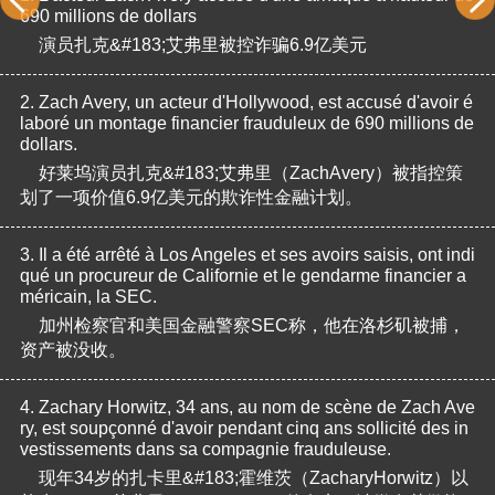
690 millions de dollars
演员扎克&#183;艾弗里被控诈骗6.9亿美元
2.
Zach Avery, un acteur d'Hollywood, est accusé d'avoir é
laboré un montage financier frauduleux de 690 millions de 
dollars.
好莱坞演员扎克&#183;艾弗里（ZachAvery）被指控策
划了一项价值6.9亿美元的欺诈性金融计划。
3.
Il a été arrêté à Los Angeles et ses avoirs saisis, ont indi
qué un procureur de Californie et le gendarme financier a
méricain, la SEC.
加州检察官和美国金融警察SEC称，他在洛杉矶被捕，
资产被没收。
4.
Zachary Horwitz, 34 ans, au nom de scène de Zach Ave
ry, est soupçonné d'avoir pendant cinq ans sollicité des in
vestissements dans sa compagnie frauduleuse.
现年34岁的扎卡里&#183;霍维茨（ZacharyHorwitz）以