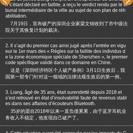
n s’étant déclaré en faillite, a reçu le verdict rendu par le tri
bunal intermédiaire de la ville au sujet de son plan de réh
abilitation.
7月19日，宣布破产的深圳企业家梁文锦收到了市中级法
院关于其恢复计划的裁决。
2.
Il s’agit du premier cas ainsi jugé après l’entrée en vigu
eur le 1er mars des « Règles sur la faillite des individus d
e la zone économique spéciale de Shenzhen », le premier 
code spécifique validé dans ce domaine en Chine.
这是《深圳经济特区个人破产条例》3月1日生效后，我
国第一部专门针对这一领域的法律法规生效后的第一例。
3.
Liang, âgé de 35 ans, était surendetté depuis 2018 et 
s’est retrouvé en état d’insolvabilité faute de revenus stabl
es dans ses affaires d’écouteurs Bluetooth.
35岁的梁自2018年以来一直负债累累，由于蓝牙耳机业
务收入不稳定，他发现自己破产了。
4.
Cette situation ayant été aggravée par les impacts du C