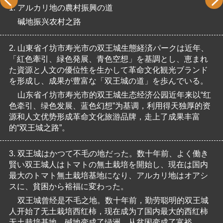
1.
アルカリ地の農村振興の道
碱地振兴农村之路
2.
山東省イ坊市寿光市の双王城生態経済パークは近年、
「紅色牽引、緑色発展、青色空想」を基調とし、恵まれ
た資源と人文の優位性を生かして革命文化観光ブランド
を形成し、成果が豊富な「双王城の道」を歩んでいる。
山东省イ坊市寿光市的双王城生态经济公园近年来以“红
色牵引、绿色发展、蓝色幻想”为基调，利用得天独厚的资
源和人文优势形成革命文化旅游品牌，走上了成果丰富
的“双王城之路”。
3.
双王城はかつて不毛の地だった。数十年前、よく働き
賢い双王城人はトマトの無土栽培を開始し、現在は国内
最大のトマト無土栽培基地になり、アルカリ地はオアシ
スに、貧困から裕福に変わった。
双王城曾经是不毛之地。数十年前，勤劳聪明的双王城
人开始了无土栽培西红柿，现在成为了国内最大的西红柿
无土栽培基地，碱地变成了绿洲，从贫困变成了富裕。