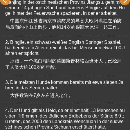
Nanjing in der ostchinesischen Provinz Jiangsu, geht mit 
seinem 14-jährigen Spürhund namens Bingjie auf dem Hü
gel hinter der Feuerwache spazieren, in der er arbeitet.
中国东部江苏省南京市消防局的导盲犬欧阳洪红在消防
局后面的小山上散步，他和14岁的跟踪犬冰洁一起工作。
2.
Bingjie, ein schwarz-weißer English Springer Spaniel, 
hat bereits ein Alter erreicht, das bei Menschen etwa 100 J
ahren entspricht.
冰洁，一个黑白相间的英国斯普林格西班牙人，已经到
了人类大约100岁的年龄。
3.
Die meisten Hunde kommen bereits mit etwa sieben Ja
hren in das Seniorenalter.
大多数狗在7岁左右进入老年。
4.
Der Hund gilt als Held, da er einst half, 13 Menschen au
s den Trümmern des tödlichen Erdbebens der Stärke 8,0 z
u retten, das 2008 den Landkreis Wenchuan in der südwe
stchinesischen Provinz Sichuan erschüttert hatte.