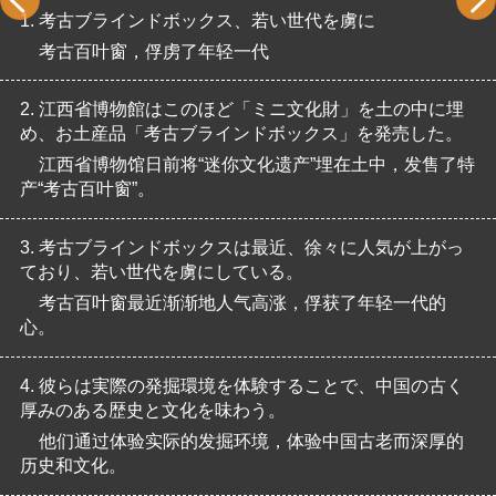
1.
考古ブラインドボックス、若い世代を虜に
考古百叶窗，俘虏了年轻一代
2.
江西省博物館はこのほど「ミニ文化財」を土の中に埋
め、お土産品「考古ブラインドボックス」を発売した。
江西省博物馆日前将“迷你文化遗产”埋在土中，发售了特
产“考古百叶窗”。
3.
考古ブラインドボックスは最近、徐々に人気が上がっ
ており、若い世代を虜にしている。
考古百叶窗最近渐渐地人气高涨，俘获了年轻一代的
心。
4.
彼らは実際の発掘環境を体験することで、中国の古く
厚みのある歴史と文化を味わう。
他们通过体验实际的发掘环境，体验中国古老而深厚的
历史和文化。