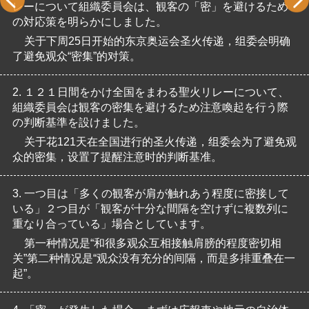
レーについて組織委員会は、観客の「密」を避けるため
の対応策を明らかにしました。
关于下周25日开始的东京奥运会圣火传递，组委会明确
了避免观众“密集”的对策。
2.
１２１日間をかけ全国をまわる聖火リレーについて、
組織委員会は観客の密集を避けるため注意喚起を行う際
の判断基準を設けました。
关于花121天在全国进行的圣火传递，组委会为了避免观
众的密集，设置了提醒注意时的判断基准。
3.
一つ目は「多くの観客が肩が触れあう程度に密接して
いる」２つ目が「観客が十分な間隔を空けずに複数列に
重なり合っている」場合としています。
第一种情况是“和很多观众互相接触肩膀的程度密切相
关”第二种情况是“观众没有充分的间隔，而是多排重叠在一
起”。