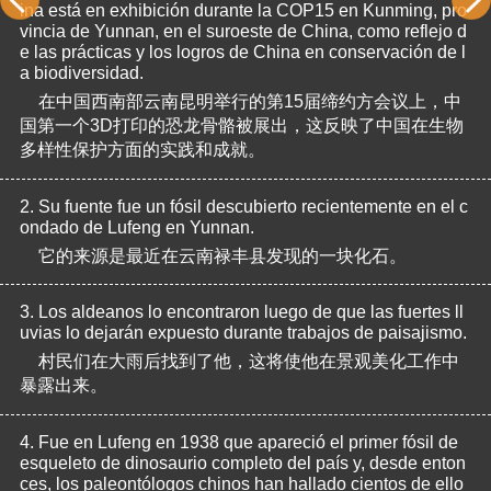
ina está en exhibición durante la COP15 en Kunming, pro
vincia de Yunnan, en el suroeste de China, como reflejo d
e las prácticas y los logros de China en conservación de l
a biodiversidad.
在中国西南部云南昆明举行的第15届缔约方会议上，中
国第一个3D打印的恐龙骨骼被展出，这反映了中国在生物
多样性保护方面的实践和成就。
2.
Su fuente fue un fósil descubierto recientemente en el c
ondado de Lufeng en Yunnan.
它的来源是最近在云南禄丰县发现的一块化石。
3.
Los aldeanos lo encontraron luego de que las fuertes ll
uvias lo dejarán expuesto durante trabajos de paisajismo.
村民们在大雨后找到了他，这将使他在景观美化工作中
暴露出来。
4.
Fue en Lufeng en 1938 que apareció el primer fósil de 
esqueleto de dinosaurio completo del país y, desde enton
ces, los paleontólogos chinos han hallado cientos de ello