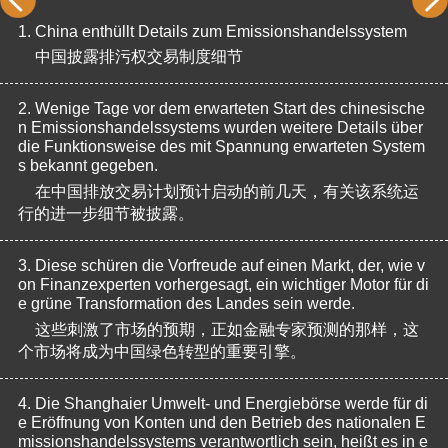
1.
China enthüllt Details zum Emissionshandelssystem
中国披露排污权交易制度细节
2.
Wenige Tage vor dem erwarteten Start des chinesische
n Emissionshandelssystems wurden weitere Details über 
die Funktionsweise des mit Spannung erwarteten System
s bekannt gegeben.
在中国排放交易计划预计启动的前几天，有关该系统运
行的进一步细节被披露。
3.
Diese schüren die Vorfreude auf einen Markt, der, wie v
on Finanzexperten vorhergesagt, ein wichtiger Motor für di
e grüne Transformation des Landes sein werde.
这些刺激了市场的预期，正如金融专家预测的那样，这
个市场将成为中国绿色转型的重要引擎。
4.
Die Shanghaier Umwelt- und Energiebörse werde für di
e Eröffnung von Konten und den Betrieb des nationalen E
missionshandelssystems verantwortlich sein, heißt es in e