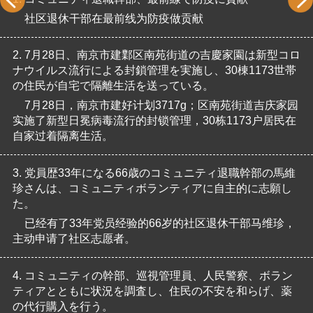
社区退休干部在最前线为防疫做贡献
2.
7月28日、南京市建鄴区南苑街道の吉慶家園は新型コロ
ナウイルス流行による封鎖管理を実施し、30棟1173世帯
の住民が自宅で隔離生活を送っている。
7月28日，南京市建好计划3717g；区南苑街道吉庆家园
实施了新型日冕病毒流行的封锁管理，30栋1173户居民在
自家过着隔离生活。
3.
党員歴33年になる66歳のコミュニティ退職幹部の馬維
珍さんは、コミュニティボランティアに自主的に志願し
た。
已经有了33年党员经验的66岁的社区退休干部马维珍，
主动申请了社区志愿者。
4.
コミュニティの幹部、巡視管理員、人民警察、ボラン
ティアとともに状況を調査し、住民の不安を和らげ、薬
の代行購入を行う。