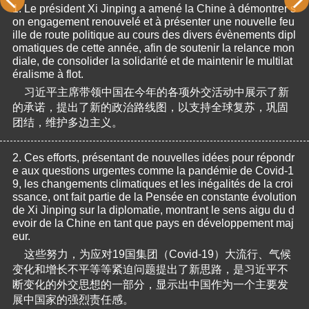
1.
Le président Xi Jinping a amené la Chine à démontrer s
on engagement renouvelé et à présenter une nouvelle feu
ille de route politique au cours des divers évènements dipl
omatiques de cette année, afin de soutenir la relance mon
diale, de consolider la solidarité et de maintenir le multilat
éralisme à flot.
习近平主席带领中国在今年的各项外交活动中展示了新
的承诺，提出了新的政治路线图，以支持全球复苏，巩固
团结，维护多边主义。
2.
Ces efforts, présentant de nouvelles idées pour répondr
e aux questions urgentes comme la pandémie de Covid-1
9, les changements climatiques et les inégalités de la croi
ssance, ont fait partie de la Pensée en constante évolution 
de Xi Jinping sur la diplomatie, montrant le sens aigu du d
evoir de la Chine en tant que pays en développement maj
eur.
这些努力，为应对19国集团（Covid-19）大流行、气候
变化和增长不平等等紧迫问题提出了新思路，是习近平不
断变化的外交思想的一部分，显示出中国作为一个主要发
展中国家的强烈责任感。